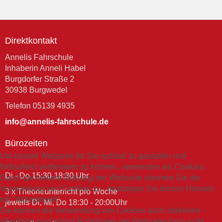
Direktkontakt
Annelis Fahrschule
Inhaberin Anneli Habel
Burgdorfer Straße 2
30938 Burgwedel
Telefon 05139 4935
info@annelis-fahrschule.de
Bürozeiten
Um unsere Webseite für Sie optimal zu gestalten und
fortlaufend verbessern zu können, verwenden wir Cookies.
Di - Do 15:30-18:30 Uhr
Durch die weitere Nutzung der Webseite stimmen Sie der
Verwendung von Cookies zu - bestätigen Sie diesen Hinweis
3 x Theorieunterricht pro Woche
mit "Akzeptieren".
jeweils Di, Mi, Do 18:30 - 20:00Uhr
Sie können die Verwendung von Cookies auch ablehnen -
allerdings sind einige Funktionen der Webseite dann nicht